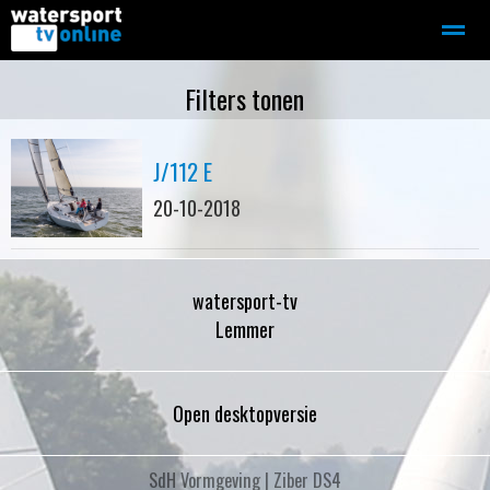
Zeilen
Motorboot-sloep
Adverteren
Redactie
Filters tonen
J/112 E
Home
Contact
Bellen
Zoeken
20-10-2018
watersport-tv
Lemmer
Open desktopversie
SdH Vormgeving |
Ziber DS4