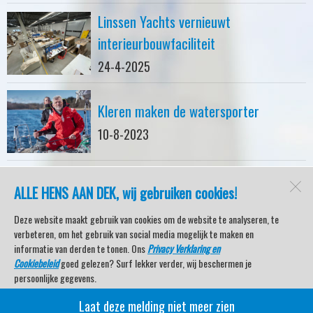
Linssen Yachts vernieuwt
interieurbouwfaciliteit
24-4-2025
Kleren maken de watersporter
10-8-2023
ALLE HENS AAN DEK, wij gebruiken cookies!
watersport-tv
Lemmer
Deze website maakt gebruik van cookies om de website te analyseren, te
verbeteren, om het gebruik van social media mogelijk te maken en
informatie van derden te tonen. Ons
Privacy Verklaring en
Cookiebeleid
goed gelezen? Surf lekker verder, wij beschermen je
Open desktopversie
persoonlijke gegevens.
Laat deze melding niet meer zien
Veel kijkplezier met Watersport TV Beleving & Nieuws!
SdH Vormgeving |
Ziber DS4