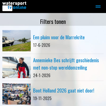
Zeilen
Motorboot-sloep
Adverteren
Redactie
Filters tonen
Een pluim voor de Marrekrite
Home
Contact
Bellen
Zoeken
17-6-2026
Annemieke Bes schrijft geschiedenis
met non-stop wereldomzeiling
24-1-2026
Boot Holland 2026 gaat niet door!
19-11-2025