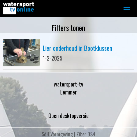
Zeilen
Motorboot-sloep
Adverteren
Redactie
Filters tonen
Lier onderhoud in Bootklussen
Home
Contact
Bellen
Zoeken
1-2-2025
watersport-tv
Lemmer
Open desktopversie
SdH Vormgeving |
Ziber DS4