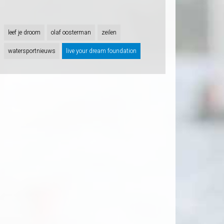
leef je droom
olaf oosterman
zeilen
watersportnieuws
live your dream foundation