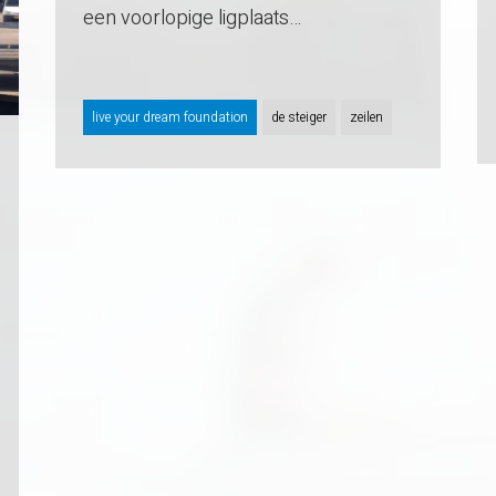
een voorlopige ligplaats…
live your dream foundation
de steiger
zeilen