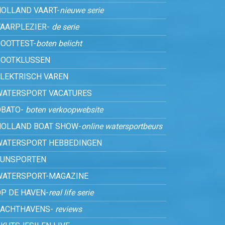
HOLLAND VAART-
nieuwe serie
VAARPLEZIER-
de serie
OOTTEST-
boten belicht
BOOTKLUSSEN
ELEKTRISCH VAREN
WATERSPORT VACATURES
OBATO-
boten verkoopwebsite
HOLLAND BOAT SHOW-
online watersportbeurs
WATERSPORT HEBBEDINGEN
FUNSPORTEN
WATERSPORT-MAGAZINE
P DE HAVEN-
real life serie
JACHTHAVENS-
reviews