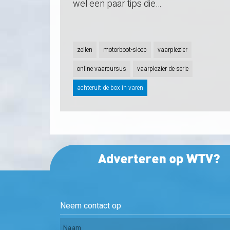
wel een paar tips die…
zeilen
motorboot-sloep
vaarplezier
online vaarcursus
vaarplezier de serie
achteruit de box in varen
Neem contact op