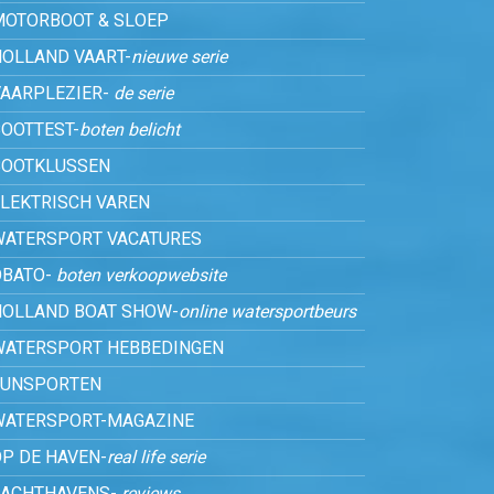
MOTORBOOT & SLOEP
HOLLAND VAART-
nieuwe serie
VAARPLEZIER-
de serie
OOTTEST-
boten belicht
BOOTKLUSSEN
ELEKTRISCH VAREN
WATERSPORT VACATURES
OBATO-
boten verkoopwebsite
HOLLAND BOAT SHOW-
online watersportbeurs
WATERSPORT HEBBEDINGEN
FUNSPORTEN
WATERSPORT-MAGAZINE
P DE HAVEN-
real life serie