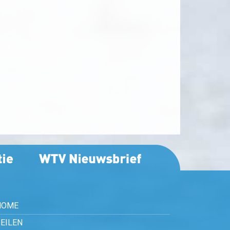
HOME
EILEN