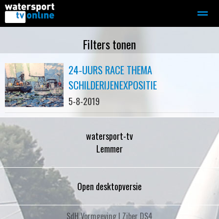
Zeilen
Motorboot-sloep
Adverteren
Redactie
Filters tonen
24-UURS RACE THEMA
Home
Contact
Bellen
Zoeken
SCHILDERIJENEXPOSITIE
5-8-2019
watersport-tv
Lemmer
Open desktopversie
SdH Vormgeving |
Ziber DS4