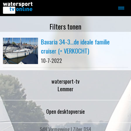
Zeilen
Motorboot-sloep
Adverteren
Redactie
Filters tonen
Bavaria 34-3...de ideale familie
Home
Contact
Bellen
Zoeken
cruiser (= VERKOCHT)
10-7-2022
watersport-tv
Lemmer
Open desktopversie
SdH Vormgeving |
Ziber DS4