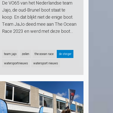
De VO65 van het Nederlandse team
Jajo, de oud-Brunel boot staat te
koop. En dat blijkt niet de enige boot.
Team JaJo deed mee aan The Ocean
Race 2023 en werd met deze boot…
team jajo
zeilen
the ocean race
de steiger
watersportnieuws
watersport nieuws