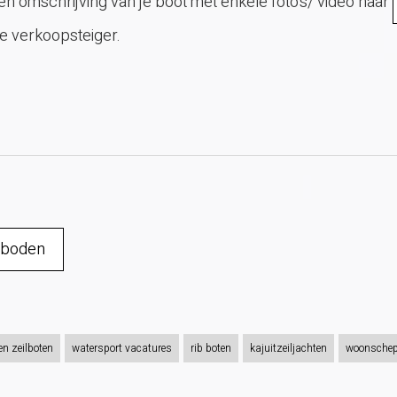
en omschrijving van je boot met enkele foto's/ video naar
de verkoopsteiger.
eboden
en zeilboten
watersport vacatures
rib boten
kajuitzeiljachten
woonsche