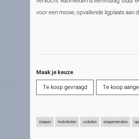
verkocht. Aanmelden is eenvoudig: stuur e
voor een mooie, opvallende ligplaats aan 
Maak je keuze
Te koop gevraagd
Te koop aang
sloepen
motorboten
visboten
sloepentenders
op