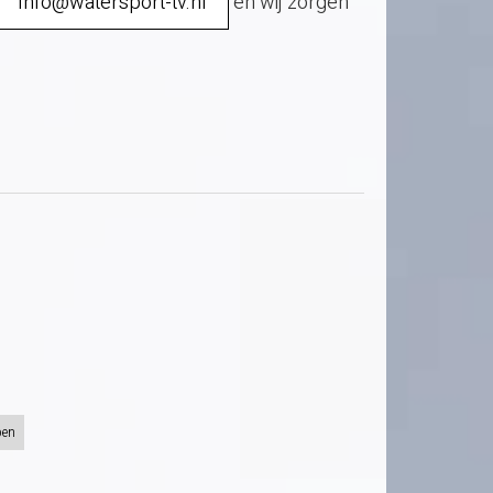
Info@watersport-tv.nl
en wij zorgen
pen