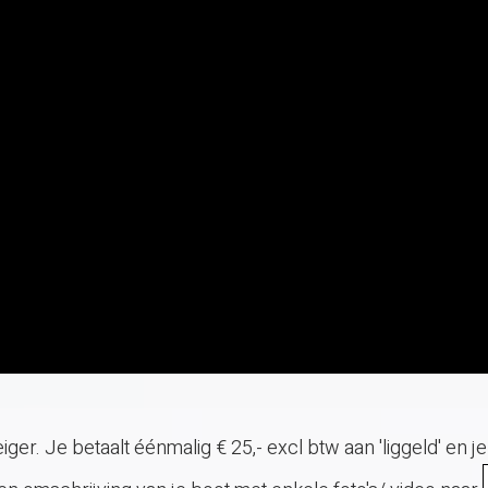
er. Je betaalt éénmalig € 25,- excl btw aan 'liggeld' en je a