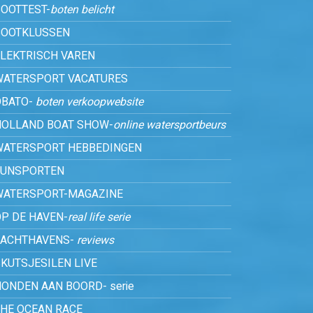
OOTTEST-
boten belicht
BOOTKLUSSEN
ELEKTRISCH VAREN
WATERSPORT VACATURES
OBATO-
boten verkoopwebsite
HOLLAND BOAT SHOW-
online watersportbeurs
WATERSPORT HEBBEDINGEN
FUNSPORTEN
WATERSPORT-MAGAZINE
P DE HAVEN-
real life serie
JACHTHAVENS-
reviews
KUTSJESILEN LIVE
ONDEN AAN BOORD- serie
THE OCEAN RACE