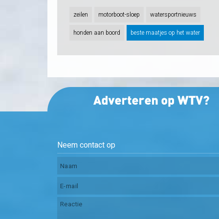
zeilen
motorboot-sloep
watersportnieuws
honden aan boord
beste maatjes op het water
Neem contact op