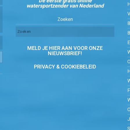
De eerste gratis online
watersportzender van Nederland
Zoeken
B
MELD JE HIER AAN VOOR ONZE
NIEUWSBRIEF!
PRIVACY & COOKIEBELEID
O
S