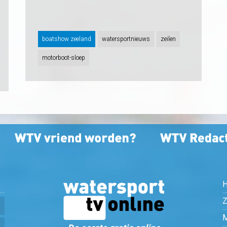
boatshow zeeland
watersportnieuws
zeilen
motorboot-sloep
Z