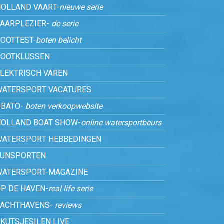
HOLLAND VAART-
nieuwe serie
VAARPLEZIER-
de serie
OOTTEST-
boten belicht
BOOTKLUSSEN
ELEKTRISCH VAREN
WATERSPORT VACATURES
OBATO-
boten verkoopwebsite
HOLLAND BOAT SHOW-
online watersportbeurs
WATERSPORT HEBBEDINGEN
FUNSPORTEN
WATERSPORT-MAGAZINE
P DE HAVEN-
real life serie
JACHTHAVENS-
reviews
KUTSJESILEN LIVE