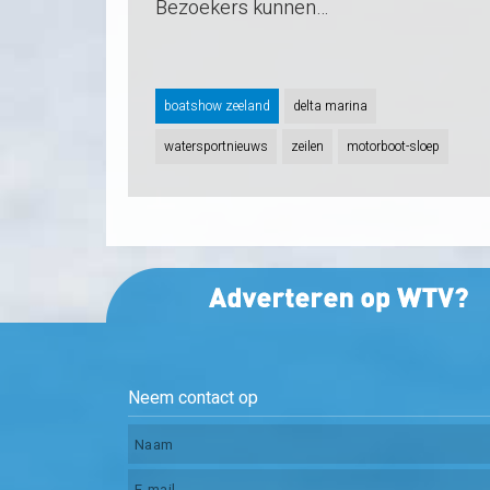
Bezoekers kunnen…
boatshow zeeland
delta marina
watersportnieuws
zeilen
motorboot-sloep
Neem contact op