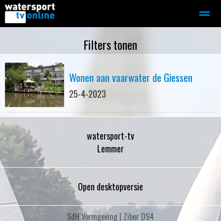
Zeilen
Motorboot-sloep
Adverteren
Redactie
Filters tonen
Wonen aan vaarwater de Giessen
Home
Contact
Bellen
Zoeken
25-4-2023
watersport-tv
Lemmer
Open desktopversie
SdH Vormgeving |
Ziber DS4