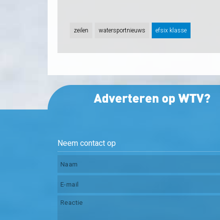
zeilen
watersportnieuws
efsix klasse
Neem contact op