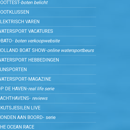
OOTTEST-
boten belicht
BOOTKLUSSEN
ELEKTRISCH VAREN
WATERSPORT VACATURES
OBATO-
boten verkoopwebsite
HOLLAND BOAT SHOW-
online watersportbeurs
WATERSPORT HEBBEDINGEN
FUNSPORTEN
WATERSPORT-MAGAZINE
P DE HAVEN-
real life serie
JACHTHAVENS-
reviews
KUTSJESILEN LIVE
ONDEN AAN BOORD- serie
THE OCEAN RACE