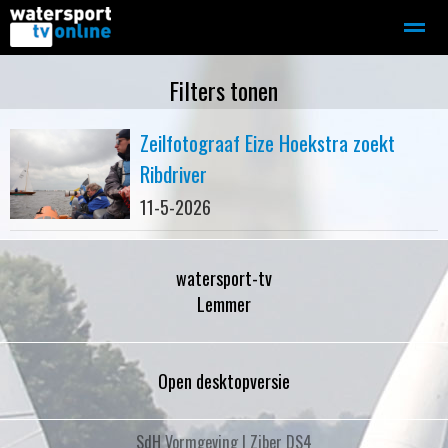
Zeilen
Motorboot-sloep
Adverteren
Redactie
Filters tonen
Zeilfotograaf Eize Hoekstra zoekt
Home
Contact
Bellen
Zoeken
Ribdriver
11-5-2026
watersport-tv
Lemmer
Open desktopversie
SdH Vormgeving |
Ziber DS4