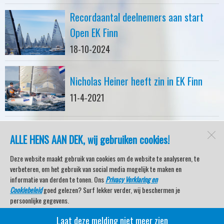
Recordaantal deelnemers aan start
Open EK Finn
18-10-2024
Nicholas Heiner heeft zin in EK Finn
11-4-2021
ALLE HENS AAN DEK, wij gebruiken cookies!
watersport-tv
Lemmer
Deze website maakt gebruik van cookies om de website te analyseren, te
verbeteren, om het gebruik van social media mogelijk te maken en
informatie van derden te tonen. Ons
Privacy Verklaring en
Cookiebeleid
goed gelezen? Surf lekker verder, wij beschermen je
Open desktopversie
persoonlijke gegevens.
Laat deze melding niet meer zien
Veel kijkplezier met Watersport TV Beleving & Nieuws!
SdH Vormgeving |
Ziber DS4