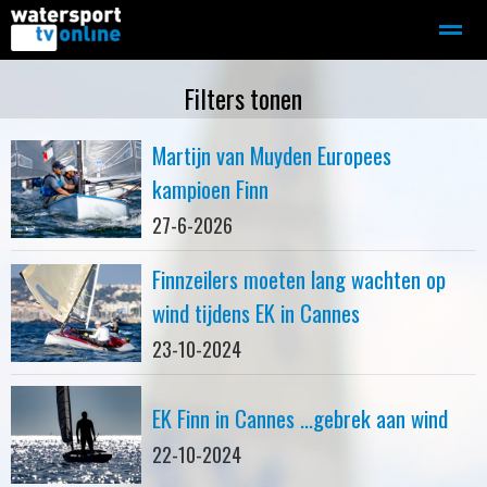
Zeilen
Motorboot-sloep
Adverteren
Redactie
Filters tonen
Martijn van Muyden Europees
Home
Contact
Bellen
Zoeken
kampioen Finn
27-6-2026
Finnzeilers moeten lang wachten op
wind tijdens EK in Cannes
23-10-2024
EK Finn in Cannes ...gebrek aan wind
22-10-2024