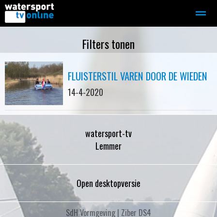
Zeilen
Motorboot-sloep
Adverteren
Redactie
Filters tonen
FLUISTERSTIL VAREN DOOR DE WIEDEN
Home
Contact
Bellen
Zoeken
14-4-2020
watersport-tv
Lemmer
Open desktopversie
SdH Vormgeving |
Ziber DS4