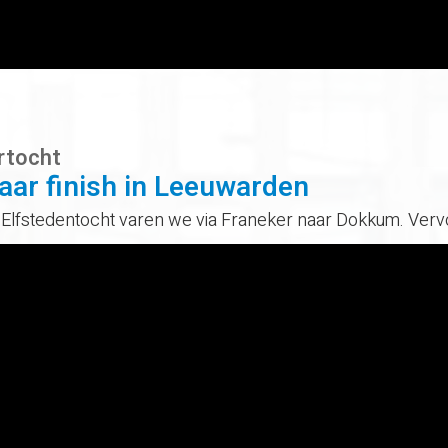
rtocht
aar finish in Leeuwarden
de Elfstedentocht varen we via Franeker naar Dokkum. Verv