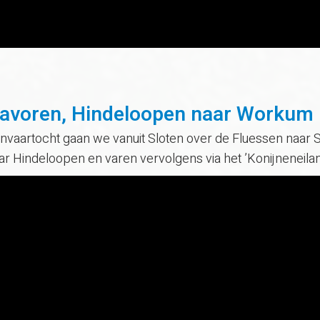
tavoren, Hindeloopen naar Workum
nvaartocht gaan we vanuit Sloten over de Fluessen naar 
 Hindeloopen en varen vervolgens via het ’Konijneneila