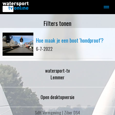
Zeilen
Motorboot-sloep
Adverteren
Redactie
Filters tonen
Hoe maak je een boot 'hondproof'?
Home
Contact
Bellen
Zoeken
6-7-2022
watersport-tv
Lemmer
Open desktopversie
SdH Vormgeving |
Ziber DS4