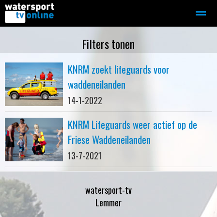
Zeilen
Motorboot-sloep
Adverteren
Redactie
Filters tonen
KNRM zoekt lifeguards voor
Home
Contact
Bellen
Zoeken
waddeneilanden
14-1-2022
KNRM Lifeguards weer actief op de
Friese Waddeneilanden
13-7-2021
watersport-tv
Lemmer