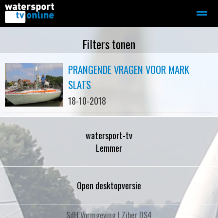
Zeilen
Motorboot-sloep
Adverteren
Redactie
Filters tonen
PRANGENDE VRAGEN VOOR MARK
Home
Contact
Bellen
Zoeken
SLATS
18-10-2018
watersport-tv
Lemmer
Open desktopversie
SdH Vormgeving |
Ziber DS4