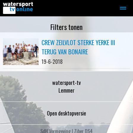
Zeilen
Motorboot-sloep
Adverteren
Redactie
Filters tonen
CREW ZEILVLOT STERKE YERKE III
Home
Contact
Bellen
Zoeken
TERUG VAN BONAIRE
19-6-2018
watersport-tv
Lemmer
Open desktopversie
SdH Vormgeving |
Ziber DS4