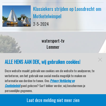
Klassiekers strijden op Loosdrecht om
Motketelwimpel
2-5-2024
watersport-tv
Lemmer
ALLE HENS AAN DEK, wij gebruiken cookies!
Open desktopversie
Deze website maakt gebruik van cookies om de website te analyseren, te
verbeteren, om het gebruik van social media mogelijk te maken en
SdH Vormgeving |
Ziber DS4
informatie van derden te tonen. Ons
Privacy Verklaring en
Cookiebeleid
goed gelezen? Surf lekker verder, wij beschermen je
persoonlijke gegevens.
Laat deze melding niet meer zien
Veel kijkplezier met Watersport TV Beleving & Nieuws!