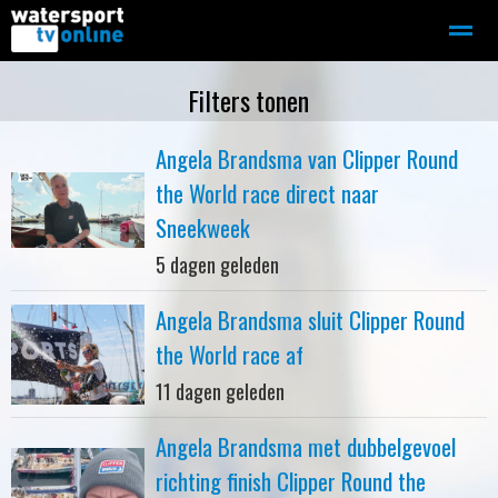
Zeilen
Motorboot-sloep
Adverteren
Redactie
Filters tonen
Angela Brandsma van Clipper Round
Home
Contact
Bellen
Zoeken
the World race direct naar
Sneekweek
5 dagen geleden
Angela Brandsma sluit Clipper Round
the World race af
11 dagen geleden
Angela Brandsma met dubbelgevoel
richting finish Clipper Round the