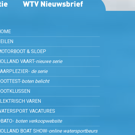
HOME
EILEN
MOTORBOOT & SLOEP
HOLLAND VAART-
nieuwe serie
VAARPLEZIER-
de serie
OOTTEST-
boten belicht
BOOTKLUSSEN
ELEKTRISCH VAREN
WATERSPORT VACATURES
OBATO-
boten verkoopwebsite
HOLLAND BOAT SHOW-
online watersportbeurs