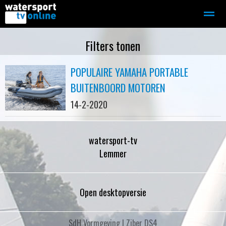
Zeilen
Motorboot-sloep
Adverteren
Redactie
Filters tonen
POPULAIRE YAMAHA PORTABLE
Home
Contact
Bellen
Zoeken
BUITENBOORD MOTOREN
14-2-2020
watersport-tv
Lemmer
Open desktopversie
SdH Vormgeving |
Ziber DS4