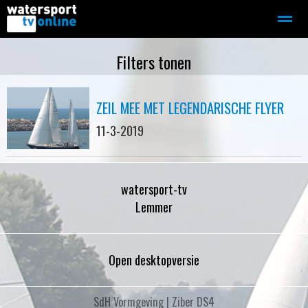
Zeilen
Motorboot-sloep
Adverteren
Redactie
Filters tonen
ZEIL MEE MET LEGENDARISCHE FLYER
Home
Contact
Bellen
Zoeken
11-3-2019
watersport-tv
Lemmer
Open desktopversie
SdH Vormgeving |
Ziber DS4