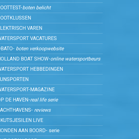
OOTTEST-
boten belicht
BOOTKLUSSEN
ELEKTRISCH VAREN
WATERSPORT VACATURES
OBATO-
boten verkoopwebsite
HOLLAND BOAT SHOW-
online watersportbeurs
WATERSPORT HEBBEDINGEN
FUNSPORTEN
WATERSPORT-MAGAZINE
P DE HAVEN-
real life serie
JACHTHAVENS-
reviews
KUTSJESILEN LIVE
ONDEN AAN BOORD- serie