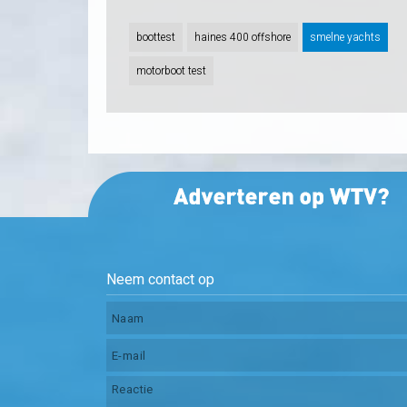
boottest
haines 400 offshore
smelne yachts
motorboot test
Neem contact op