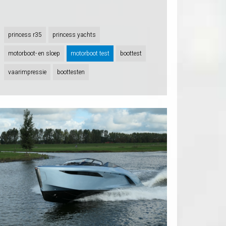
princess r35
princess yachts
motorboot- en sloep
motorboot test
boottest
vaarimpressie
boottesten