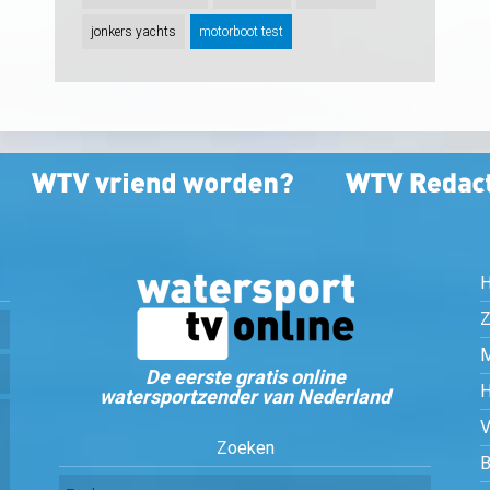
jonkers yachts
motorboot test
Z
De eerste gratis online
watersportzender van Nederland
Zoeken
B