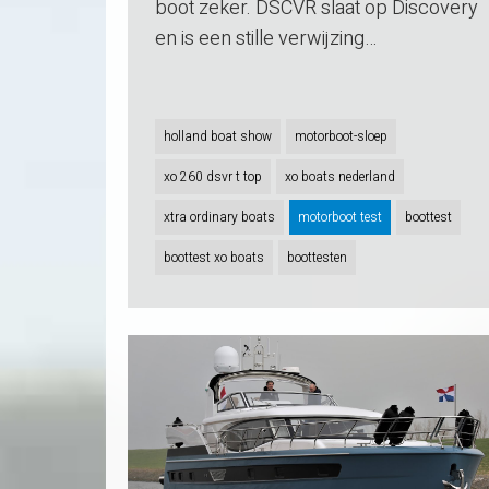
boot zeker. DSCVR slaat op Discovery
en is een stille verwijzing…
holland boat show
motorboot-sloep
xo 260 dsvr t top
xo boats nederland
xtra ordinary boats
motorboot test
boottest
boottest xo boats
boottesten