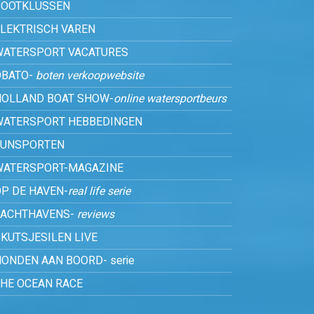
BOOTKLUSSEN
ELEKTRISCH VAREN
WATERSPORT VACATURES
OBATO-
boten verkoopwebsite
HOLLAND BOAT SHOW-
online watersportbeurs
WATERSPORT HEBBEDINGEN
FUNSPORTEN
WATERSPORT-MAGAZINE
P DE HAVEN-
real life serie
JACHTHAVENS-
reviews
KUTSJESILEN LIVE
ONDEN AAN BOORD- serie
THE OCEAN RACE