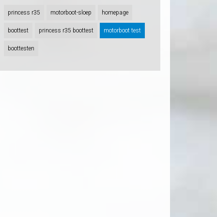
princess r35
motorboot-sloep
homepage
boottest
princess r35 boottest
motorboot test
boottesten