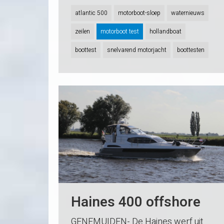
atlantic 500
motorboot-sloep
waternieuws
zeilen
motorboot test
hollandboat
boottest
snelvarend motorjacht
boottesten
Haines 400 offshore
GENEMUIDEN- De Haines werf uit