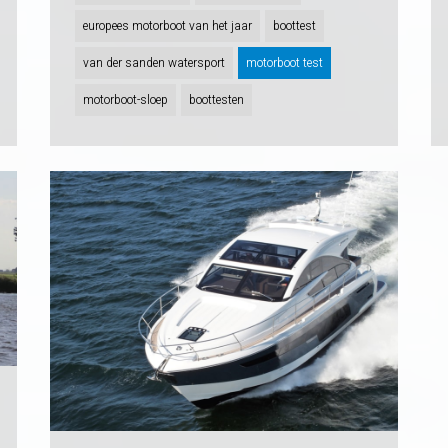
europees motorboot van het jaar
boottest
van der sanden watersport
motorboot test
motorboot-sloep
boottesten