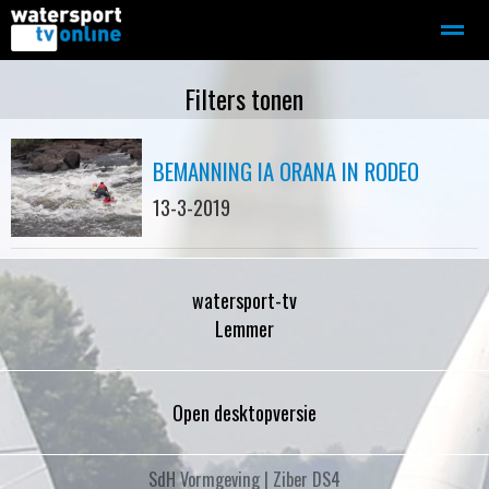
Zeilen
Motorboot-sloep
Adverteren
Redactie
Filters tonen
BEMANNING IA ORANA IN RODEO
Home
Contact
Bellen
Zoeken
13-3-2019
watersport-tv
Lemmer
Open desktopversie
SdH Vormgeving |
Ziber DS4