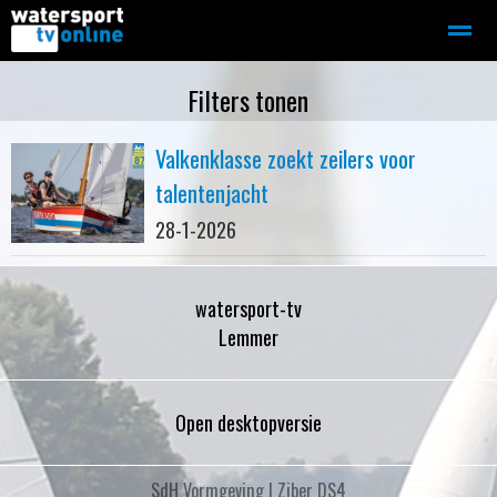
Zeilen
Motorboot-sloep
Adverteren
Redactie
Filters tonen
Valkenklasse zoekt zeilers voor
Home
Contact
Bellen
Zoeken
talentenjacht
28-1-2026
watersport-tv
Lemmer
Open desktopversie
SdH Vormgeving |
Ziber DS4