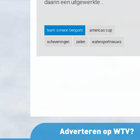
daarin een uitgewerkte…
team simeon tienpont
americas cup
scheveningen
zeilen
watersportnieuws