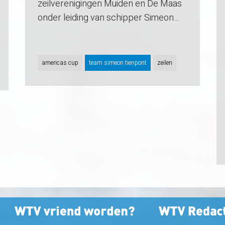
zeilverenigingen Muiden en De Maas
onder leiding van schipper Simeon…
americas cup
team simeon tienpont
zeilen