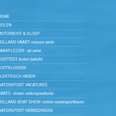
HOME
EILEN
MOTORBOOT & SLOEP
HOLLAND VAART-
nieuwe serie
VAARPLEZIER-
de serie
OOTTEST-
boten belicht
BOOTKLUSSEN
ELEKTRISCH VAREN
WATERSPORT VACATURES
OBATO-
boten verkoopwebsite
HOLLAND BOAT SHOW-
online watersportbeurs
WATERSPORT HEBBEDINGEN