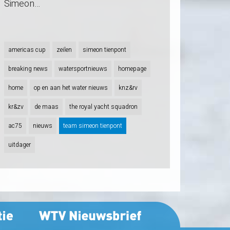
Simeon…
americas cup
zeilen
simeon tienpont
breaking news
watersportnieuws
homepage
home
op en aan het water nieuws
knz&rv
kr&zv
de maas
the royal yacht squadron
ac75
nieuws
team simeon tienpont
uitdager