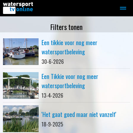
Zeilen
Motorboot-sloep
Adverteren
Redactie
Filters tonen
Een tikkie voor nog meer
Home
Contact
Bellen
Zoeken
watersportbeleving
30-6-2026
Een Tikkie voor nog meer
watersportbeleving
13-4-2026
'Het gaat goed maar niet vanzelf'
18-9-2025