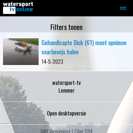
Zeilen
Motorboot-sloep
Adverteren
Redactie
Filters tonen
Gehandicapte Dick (61) moet opnieuw
Home
Contact
Bellen
Zoeken
vaarbewijs halen
14-5-2023
watersport-tv
Lemmer
Open desktopversie
SdH Vormgeving |
Ziber DS4