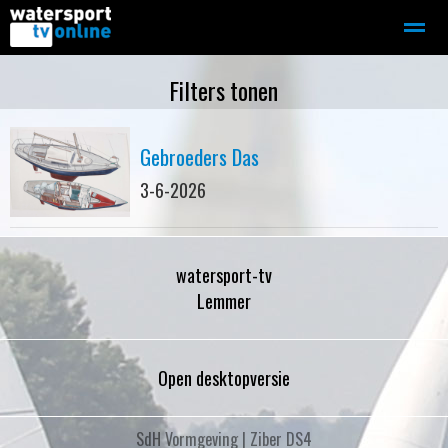
Zeilen
Motorboot-sloep
Adverteren
Redactie
Filters tonen
Gebroeders Das
Home
Contact
Bellen
Zoeken
3-6-2026
watersport-tv
Lemmer
Open desktopversie
SdH Vormgeving |
Ziber DS4