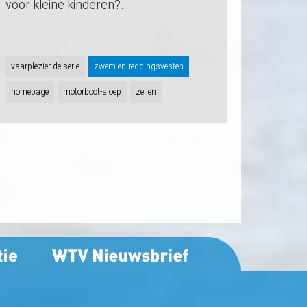
voor kleine kinderen?…
vaarplezier de serie
zwem-en reddingsvesten
homepage
motorboot-sloep
zeilen