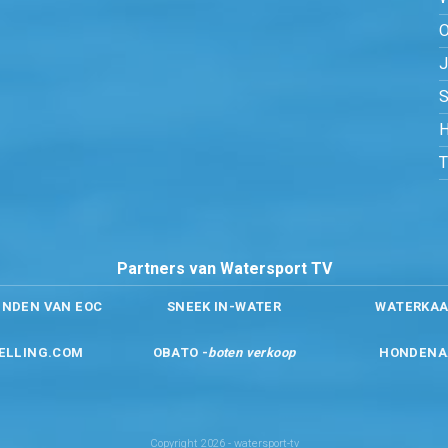
O
S
H
Partners van Watersport TV
ENDEN VAN EOC
SNEEK IN-WATER
WATERKAA
ELLING.COM
OBATO -
boten verkoop
HONDENA
Copyright 2026 - watersport-tv