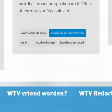
wordt allemaal besproken in de 23ste
aflevering van Vaarplezier…
vaarplezier de serie
zwem-en reddingsvesten
zeilen
motorboot-sloep
honden aan boord