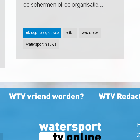
de schermen bij de organisatie.…
nk regenboogklasse
zeilen
kws sneek
watersport nieuws
Z