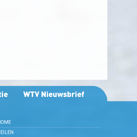
HOME
EILEN