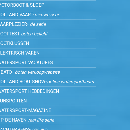
MOTORBOOT & SLOEP
HOLLAND VAART-
nieuwe serie
VAARPLEZIER-
de serie
OOTTEST-
boten belicht
BOOTKLUSSEN
ELEKTRISCH VAREN
WATERSPORT VACATURES
OBATO-
boten verkoopwebsite
HOLLAND BOAT SHOW-
online watersportbeurs
WATERSPORT HEBBEDINGEN
FUNSPORTEN
WATERSPORT-MAGAZINE
P DE HAVEN-
real life serie
JACHTHAVENS-
reviews