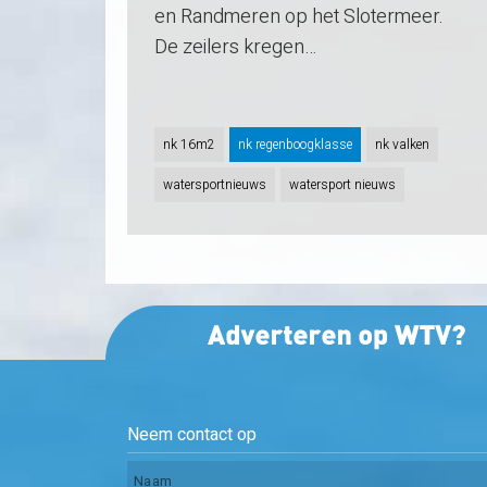
en Randmeren op het Slotermeer.
De zeilers kregen…
nk 16m2
nk regenboogklasse
nk valken
watersportnieuws
watersport nieuws
Neem contact op