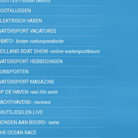
OOTTEST-
boten belicht
BOOTKLUSSEN
ELEKTRISCH VAREN
WATERSPORT VACATURES
OBATO-
boten verkoopwebsite
HOLLAND BOAT SHOW-
online watersportbeurs
WATERSPORT HEBBEDINGEN
FUNSPORTEN
WATERSPORT-MAGAZINE
P DE HAVEN-
real life serie
JACHTHAVENS-
reviews
KUTSJESILEN LIVE
ONDEN AAN BOORD- serie
THE OCEAN RACE