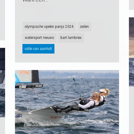
olympische spelen parijs 2024
zeilen
watersport nieuws
bart lambriex
odile van aanholt