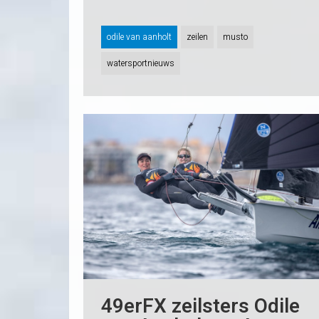
odile van aanholt
zeilen
musto
watersportnieuws
49erFX zeilsters Odile