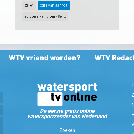
zeilen
odile van aanholt
europees kampioen 49erfx
Z
De eerste gratis online
watersportzender van Nederland
Zoeken