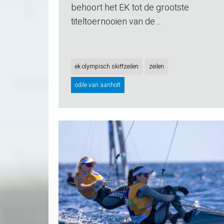
behoort het EK tot de grootste
titeltoernooien van de…
ek olympisch skiffzeilen
zeilen
odile van aanholt