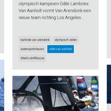
olympisch kampioen Odile Lambriex
Van Aanholt vormt Van Arendonk een
nieuw team richting Los Angeles…
karlinde van arendonk
olympisch zeilen
watersportnieuws
odile van aanholt
49erfx-skiffklasse