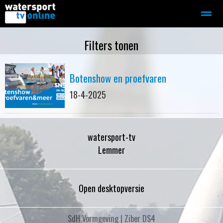
Zeilen
Motorboot-sloep
Adverteren
Redactie
Filters tonen
Botenshow en proefvaren
Home
Contact
Bellen
Zoeken
18-4-2025
watersport-tv
Lemmer
Open desktopversie
SdH Vormgeving |
Ziber DS4