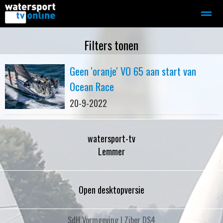
Zeilen
Motorboot-sloep
Adverteren
Redactie
Filters tonen
Geen 'oranje' VO 65 aan start van
Home
Contact
Bellen
Zoeken
Ocean Race
20-9-2022
watersport-tv
Lemmer
Open desktopversie
SdH Vormgeving |
Ziber DS4