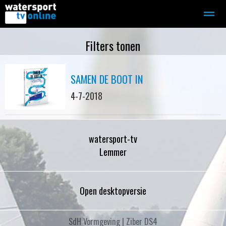
Zeilen
Motorboot-sloep
Adverteren
Redactie
Filters tonen
SAMEN DE BOOT IN
Home
Contact
Bellen
Zoeken
4-7-2018
watersport-tv
Lemmer
Open desktopversie
SdH Vormgeving |
Ziber DS4