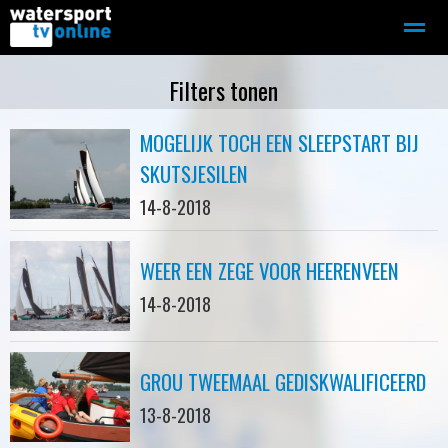
Zeilen
Motorboot-sloep
Adverteren
Redactie
Filters tonen
MOGELIJK TOCH EEN SLEEPSTART BIJ
Home
Contact
Bellen
Zoeken
SKUTSJESILEN
14-8-2018
WEER EEN ZEGE VOOR HEERENVEEN
14-8-2018
GROU TWEEMAAL GEDISKWALIFICEERD
13-8-2018