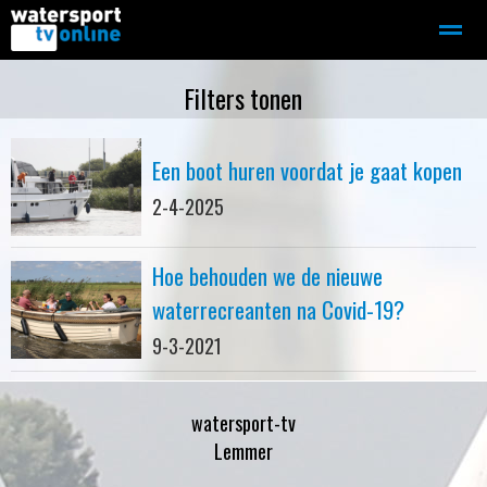
Zeilen
Motorboot-sloep
Adverteren
Redactie
Filters tonen
Een boot huren voordat je gaat kopen
Home
Contact
Bellen
Zoeken
2-4-2025
Hoe behouden we de nieuwe
waterrecreanten na Covid-19?
9-3-2021
watersport-tv
Lemmer