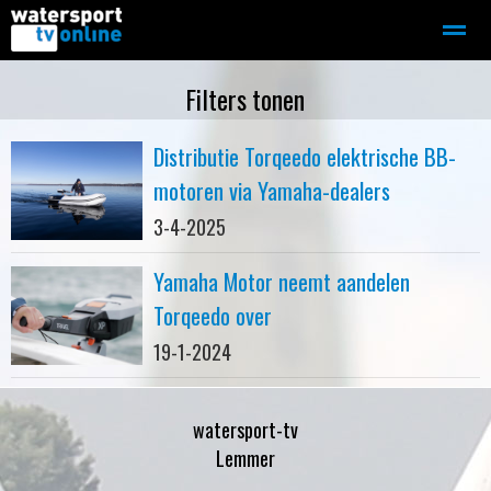
Zeilen
Motorboot-sloep
Adverteren
Redactie
Filters tonen
Distributie Torqeedo elektrische BB-
Home
Contact
Bellen
Zoeken
motoren via Yamaha-dealers
3-4-2025
Yamaha Motor neemt aandelen
Torqeedo over
19-1-2024
watersport-tv
Lemmer