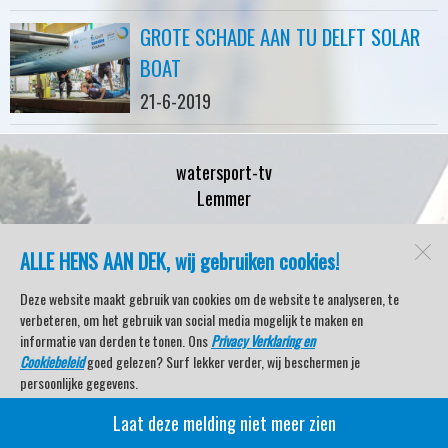
GROTE SCHADE AAN TU DELFT SOLAR
BOAT
21-6-2019
watersport-tv
Lemmer
ALLE HENS AAN DEK, wij gebruiken cookies!
Open desktopversie
Deze website maakt gebruik van cookies om de website te analyseren, te
verbeteren, om het gebruik van social media mogelijk te maken en
SdH Vormgeving |
Ziber DS4
informatie van derden te tonen. Ons
Privacy Verklaring en
Cookiebeleid
goed gelezen? Surf lekker verder, wij beschermen je
persoonlijke gegevens.
Laat deze melding niet meer zien
Veel kijkplezier met Watersport TV Beleving & Nieuws!