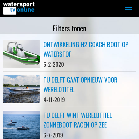
Zeilen
Motorboot-sloep
Adverteren
Redactie
Filters tonen
ONTWIKKELING H2 COACH BOOT OP
Home
Contact
Bellen
Zoeken
WATERSTOF
6-2-2020
TU DELFT GAAT OPNIEUW VOOR
WERELDTITEL
4-11-2019
TU DELFT WINT WERELDTITEL
ZONNEBOOT RACEN OP ZEE
6-7-2019