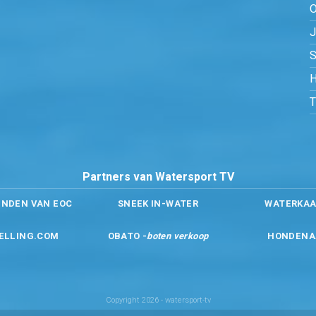
O
S
H
Partners van Watersport TV
ENDEN VAN EOC
SNEEK IN-WATER
WATERKAA
ELLING.COM
OBATO -
boten verkoop
HONDENA
Copyright 2026 - watersport-tv