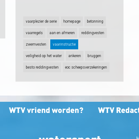
vaarplezier de serie
homepage
betonning
vaarregels
aan en afmeren
reddingvesten
zwemvesten
vaarinstructie
veiligheid op het water
ankeren
bruggen
besto reddingvesten
eoc scheepsverzekeringen