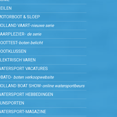
EILEN
MOTORBOOT & SLOEP
HOLLAND VAART-
nieuwe serie
VAARPLEZIER-
de serie
OOTTEST-
boten belicht
BOOTKLUSSEN
ELEKTRISCH VAREN
WATERSPORT VACATURES
OBATO-
boten verkoopwebsite
HOLLAND BOAT SHOW-
online watersportbeurs
WATERSPORT HEBBEDINGEN
FUNSPORTEN
WATERSPORT-MAGAZINE