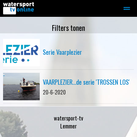
Zeilen
Motorboot-sloep
Adverteren
Redactie
Filters tonen
Home
Contact
Bellen
Zoeken
Serie Vaarplezier
VAARPLEZIER...de serie 'TROSSEN LOS'
20-6-2020
watersport-tv
Lemmer