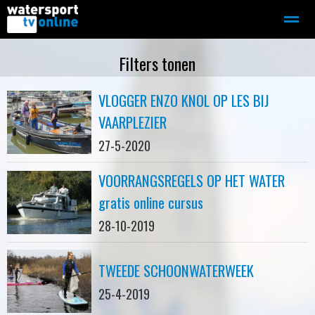
Zeilen
Motorboot-sloep
Adverteren
Redactie
Filters tonen
VLOGGER ENZO KNOL OP LES BIJ
Home
Contact
Bellen
Zoeken
VAARPLEZIER
27-5-2020
VOORRANGSREGELS OP HET WATER
gratis online cursus
28-10-2019
TWEEDE SCHOONWATERWEEK
25-4-2019