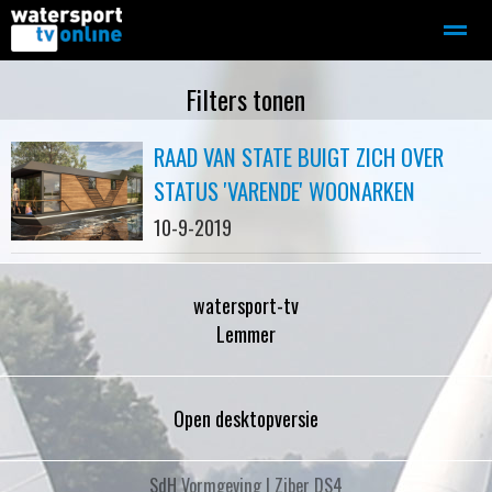
Zeilen
Motorboot-sloep
Adverteren
Redactie
Filters tonen
RAAD VAN STATE BUIGT ZICH OVER
Home
Contact
Bellen
Zoeken
STATUS 'VARENDE' WOONARKEN
10-9-2019
watersport-tv
Lemmer
Open desktopversie
SdH Vormgeving |
Ziber DS4