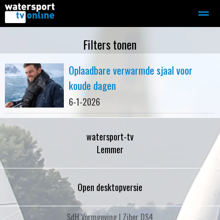
Zeilen
Motorboot-sloep
Adverteren
Redactie
Filters tonen
Oplaadbare verwarmde sjaal voor
Home
Contact
Bellen
Zoeken
koude dagen
6-1-2026
watersport-tv
Lemmer
Open desktopversie
SdH Vormgeving |
Ziber DS4