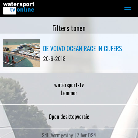
Zeilen
Motorboot-sloep
Adverteren
Redactie
Filters tonen
DE VOLVO OCEAN RACE IN CIJFERS
Home
Contact
Bellen
Zoeken
20-6-2018
watersport-tv
Lemmer
Open desktopversie
SdH Vormgeving |
Ziber DS4