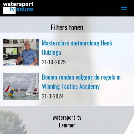
Zeilen
Motorboot-sloep
Adverteren
Redactie
Filters tonen
Masterclass meteoroloog Henk
Home
Contact
Bellen
Zoeken
Huizinga
21-10-2025
Boeien ronden volgens de regels in
Winning Tactics Academy
21-3-2024
watersport-tv
Lemmer